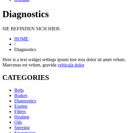
Diagnostics
SIE BEFINDEN SICH HIER:
HOME
/
Diagnostics
Here is a text widget settings ipsum lore tora dolor sit amet velum.
Maecenas est velum, gravida
vehicula dolor
CATEGORIES
Belts
Brakes
Diagnostics
Engine
Filters
Heating
Oils
Steering
Suspension