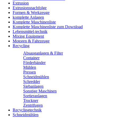
Extrusion
Extrusionsnachfolge
Formen & Werkzeuge
komplette Anlagen
Komplette Maschinenliste
Komplette Maschinenliste zum Download
Lebensmittel-technik
Mixing Equipment
Motoren & Fahrzeuge
Recycling
Absauganlagen & Filter
Container
Förderbänder
Mühlen
Pressen
Schneidmühlen
Schredder
Siebanlagen
Sonstige Maschinen
Sortieranlagen
Trockner
Zentrifugen
Recyclingtechnik
Schneidmühlen