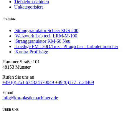
Tiefziehmaschinen
Unkategorisiert
Produkte
Stranggranulator Scheer SGS 200
Walzwerk Lab tech LRM-M-100
Stranggranulator KM-60 Neu
Loedige FM 130D/1mz - Pflugschar -Turbulentmischer
Kontra Profilsäge
Hammer Straße 101
48153 Münster
Rufen Sie uns an
+49 (0) 251 674324570049 +49 (0)177-5124409
Email
info@km-plasticmachinery.de
ÜBER UNS
Wir die KM-Plastic Machinery haben uns auf den Handel mit gebrauchten