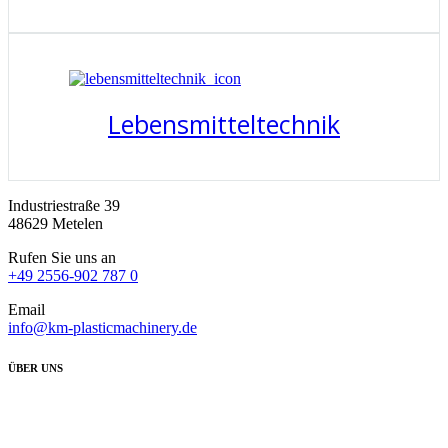
Lebensmitteltechnik
Industriestraße 39
48629 Metelen
Rufen Sie uns an
+49 2556-902 787 0
Email
info@km-plasticmachinery.de
ÜBER UNS
Wir die KM-Plastic Machinery haben uns auf den Handel mit gebrauchten
deutschen Kunststoff-Recycling Maschinen sowie Prozess Equipment