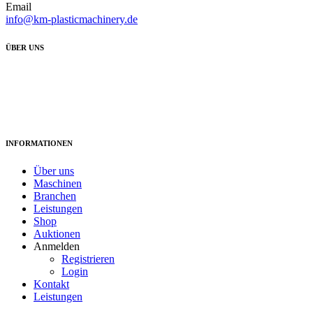
Email
info@km-plasticmachinery.de
ÜBER UNS
Wir die KM-Plastic Machinery haben uns auf den Handel mit gebrauchten
deutschen Kunststoff-Recycling Maschinen sowie Prozess Equipment
spezialisiert.
INFORMATIONEN
Über uns
Maschinen
Branchen
Leistungen
Shop
Auktionen
Anmelden
Registrieren
Login
Kontakt
Leistungen