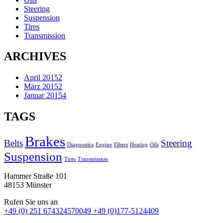
Steering
Suspension
Tires
Transmission
ARCHIVES
April 2015
2
März 2015
2
Januar 2015
4
TAGS
Brakes
Belts
Steering
Diagnostics
Engine
Filters
Heating
Oils
Suspension
Tires
Transmission
Hammer Straße 101
48153 Münster
Rufen Sie uns an
+49 (0) 251 674324570049 +49 (0)177-5124409