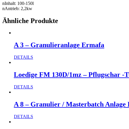
nInhalt: 100-150l
nAntrieb: 2,2kw
Ähnliche Produkte
A 3 – Granulieranlage Ermafa
DETAILS
Loedige FM 130D/1mz – Pflugschar -T
DETAILS
A 8 – Granulier / Masterbatch Anlage
DETAILS