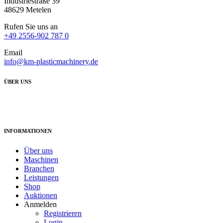
Industriestraße 39
48629 Metelen
Rufen Sie uns an
+49 2556-902 787 0
Email
info@km-plasticmachinery.de
ÜBER UNS
Wir die KM-Plastic Machinery haben uns auf den Handel mit gebrauchten deu
INFORMATIONEN
Über uns
Maschinen
Branchen
Leistungen
Shop
Auktionen
Anmelden
Registrieren
Login