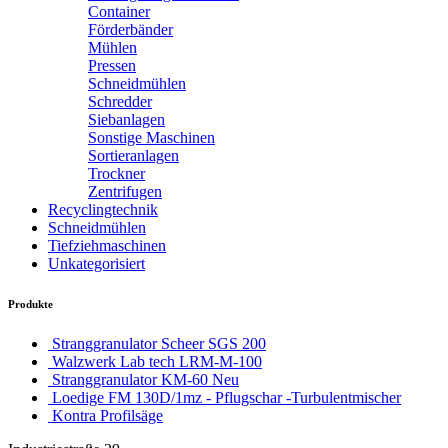
Container
Förderbänder
Mühlen
Pressen
Schneidmühlen
Schredder
Siebanlagen
Sonstige Maschinen
Sortieranlagen
Trockner
Zentrifugen
Recyclingtechnik
Schneidmühlen
Tiefziehmaschinen
Unkategorisiert
Produkte
Stranggranulator Scheer SGS 200
Walzwerk Lab tech LRM-M-100
Stranggranulator KM-60 Neu
Loedige FM 130D/1mz - Pflugschar -Turbulentmischer
Kontra Profilsäge